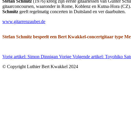
Stefan Schmitz
(1976) kreeg zijn eerste gitaarlessen van Günter Schil
gitaarconcoursen, waaronder in Rome, Koblenz en Kutna-Hora (CZ)
Schmitz
geeft regelmatig concerten in Duitsland en ver daarbuiten.
www.gitarrenzauber.de
Stefan Schmitz bespeelt een Bert Kwakkel-concertgitaar type Mer
Vorig artikel: Simon Dinnigan
Vorige
Volgende artikel: Toyohiko Sa
© Copyright Luthier Bert Kwakkel 2024