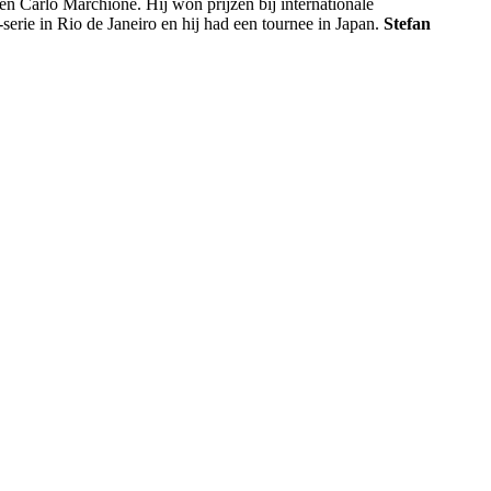
h en Carlo Marchione. Hij won prijzen bij internationale
erie in Rio de Janeiro en hij had een tournee in Japan.
Stefan