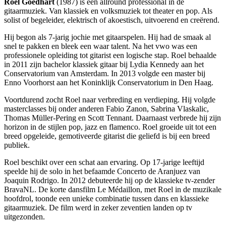
Roel Goedhart
(1987) is een allround professional in de
gitaarmuziek. Van klassiek en volksmuziek tot theater en pop. Als
solist of begeleider, elektrisch of akoestisch, uitvoerend en creërend.
Hij begon als 7-jarig jochie met gitaarspelen. Hij had de smaak al
snel te pakken en bleek een waar talent. Na het vwo was een
professionele opleiding tot gitarist een logische stap. Roel behaalde
in 2011 zijn bachelor klassiek gitaar bij Lydia Kennedy aan het
Conservatorium van Amsterdam. In 2013 volgde een master bij
Enno Voorhorst aan het Koninklijk Conservatorium in Den Haag.
Voortdurend zocht Roel naar verbreding en verdieping. Hij volgde
masterclasses bij onder anderen Fabio Zanon, Sabrina Vlaskalic,
Thomas Müller-Pering en Scott Tennant. Daarnaast verbrede hij zijn
horizon in de stijlen pop, jazz en flamenco. Roel groeide uit tot een
breed opgeleide, gemotiveerde gitarist die geliefd is bij een breed
publiek.
Roel beschikt over een schat aan ervaring. Op 17-jarige leeftijd
speelde hij de solo in het befaamde Concerto de Aranjuez van
Joaquin Rodrigo. In 2012 debuteerde hij op de klassieke tv-zender
BravaNL. De korte dansfilm Le Médaillon, met Roel in de muzikale
hoofdrol, toonde een unieke combinatie tussen dans en klassieke
gitaarmuziek. De film werd in zeker zeventien landen op tv
uitgezonden.