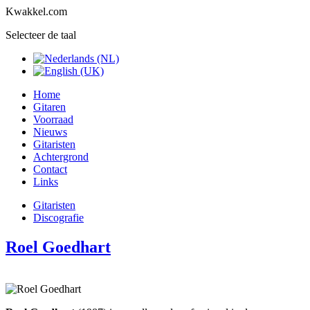
Kwakkel.com
Selecteer de taal
Home
Gitaren
Voorraad
Nieuws
Gitaristen
Achtergrond
Contact
Links
Gitaristen
Discografie
Roel Goedhart