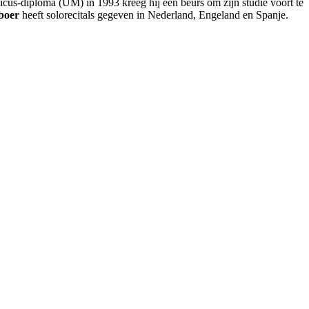
cus-diploma (UM) in 1993 kreeg hij een beurs om zijn studie voort te
boer
heeft solorecitals gegeven in Nederland, Engeland en Spanje.