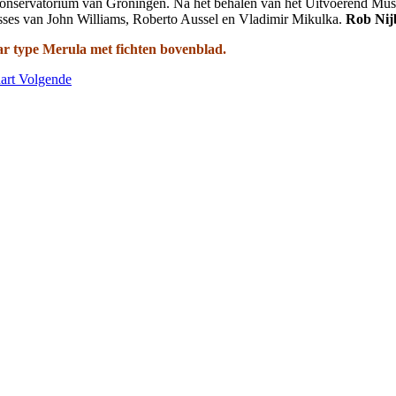
conservatorium van Groningen. Na het behalen van het Uitvoerend Musi
lasses van John Williams, Roberto Aussel en Vladimir Mikulka.
Rob Nij
ar type Merula met fichten bovenblad.
hart
Volgende