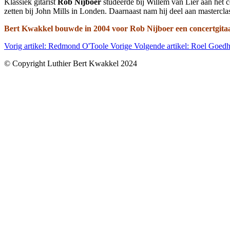
Klassiek gitarist
Rob Nijboer
studeerde bij Willem van Lier aan het 
zetten bij John Mills in Londen. Daarnaast nam hij deel aan masterc
Bert Kwakkel bouwde
in 2004
voor Rob Nijboer
een concertgita
Vorig artikel: Redmond O'Toole
Vorige
Volgende artikel: Roel Goed
© Copyright Luthier Bert Kwakkel 2024