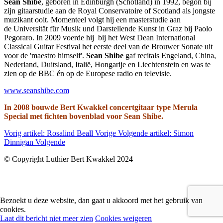
Sean Shibe
, geboren in Edinburgh (Schotland) in 1992, begon bij
zijn gitaarstudie aan de Royal Conservatoire of Scotland als jongste
muzikant ooit. Momenteel volgt hij een masterstudie aan
de Universität für Musik und Darstellende Kunst in Graz bij Paolo
Pegoraro. In 2009 voerde hij bij het West Dean International
Classical Guitar Festival het eerste deel van de Brouwer Sonate uit
voor de 'maestro himself'.
Sean Shibe
gaf recitals Engeland, China,
Nederland, Duitsland, Italië, Hongarije en Liechtenstein en was te
zien op de BBC én op de Europese radio en televisie.
www.seanshibe.com
In 2008 bouwde Bert Kwakkel concertgitaar type Merula
Special met fichten bovenblad voor Sean Shibe.
Vorig artikel: Rosalind Beall
Vorige
Volgende artikel: Simon
Dinnigan
Volgende
© Copyright Luthier Bert Kwakkel 2024
Bezoekt u deze website, dan gaat u akkoord met het gebruik van
cookies.
Laat dit bericht niet meer zien
Cookies weigeren