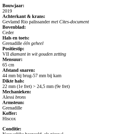
Bouwjaar:
2019
Achterkant & krans:
Gevlamd Rio palissander
met Cites-document
Bovenblad:
Ceder
Hals en toets:
Grenadille
één geheel
Positiestip:
VII
diamant in wit gouden zetting
Mensuur:
65 cm
Afstand snaren:
44 mm bij brug-57 mm bij kam
Dikte hals:
22 mm (1e fret) > 24,5 mm (9e fret)
Mechanieken:
Alessi
brons
Armsteun:
Grenadille
Koffer:
Hiscox
Conditie: