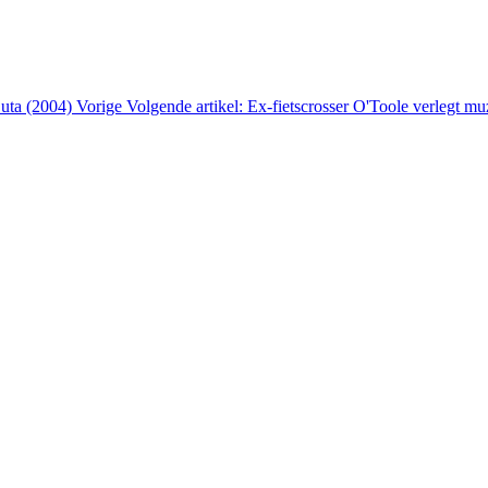
Luta (2004)
Vorige
Volgende artikel: Ex-fietscrosser O'Toole verlegt m