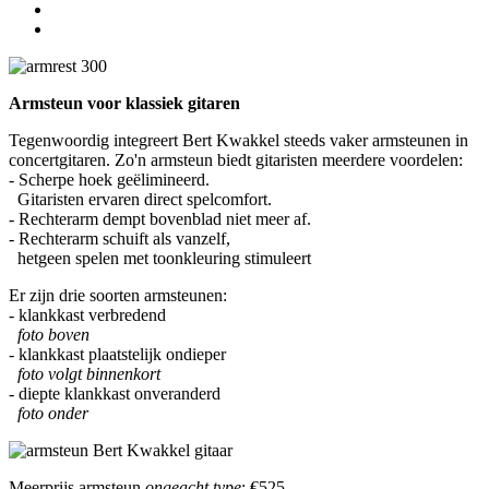
Armsteun voor klassiek gitaren
Tegenwoordig integreert Bert Kwakkel steeds vaker armsteunen in
concertgitaren. Zo'n armsteun biedt gitaristen meerdere voordelen:
- Scherpe hoek geëlimineerd.
Gitaristen ervaren direct spelcomfort.
- Rechterarm dempt bovenblad niet meer af.
- Rechterarm schuift als vanzelf,
hetgeen spelen met toonkleuring stimuleert
Er zijn drie soorten armsteunen:
- klankkast verbredend
foto boven
- klankkast plaatstelijk ondieper
foto volgt binnenkort
- diepte klankkast onveranderd
foto onder
Meerprijs armsteun
ongeacht type
: €525