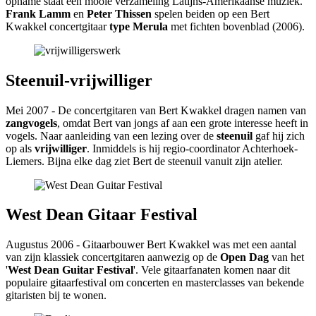
opname staat een mooie verzameling Latijns-Amerikaanse muziek.
Frank Lamm
en
Peter Thissen
spelen beiden op een Bert
Kwakkel concertgitaar
type Merula
met fichten bovenblad (2006).
Steenuil-vrijwilliger
Mei 2007 - De concertgitaren van Bert Kwakkel dragen namen van
zangvogels
, omdat Bert van jongs af aan een grote interesse heeft in
vogels. Naar aanleiding van een lezing over de
steenuil
gaf hij zich
op als
vrijwilliger
. Inmiddels is hij regio-coordinator Achterhoek-
Liemers. Bijna elke dag ziet Bert de steenuil vanuit zijn atelier.
West Dean Gitaar Festival
Augustus 2006 - Gitaarbouwer Bert Kwakkel was met een aantal
van zijn klassiek concertgitaren aanwezig op de
Open Dag
van het
'
West Dean Guitar Festival
'. Vele gitaarfanaten komen naar dit
populaire gitaarfestival om concerten en masterclasses van bekende
gitaristen bij te wonen.