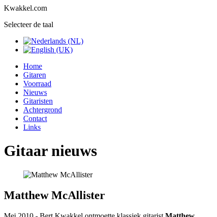
Kwakkel.com
Selecteer de taal
Home
Gitaren
Voorraad
Nieuws
Gitaristen
Achtergrond
Contact
Links
Gitaar nieuws
Matthew McAllister
Mei 2010 - Bert Kwakkel ontmoette klassiek gitarist
Matthew