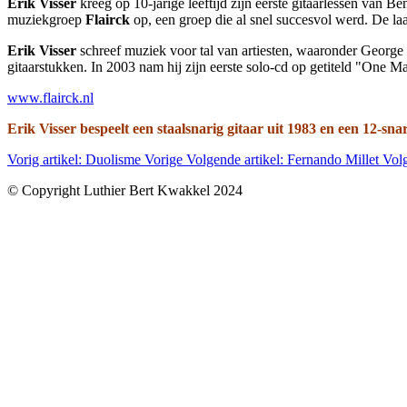
Erik Visser
kreeg op 10-jarige leeftijd zijn eerste gitaarlessen van 
muziekgroep
Flairck
op, een groep die al snel succesvol werd. De laa
Erik Visser
schreef muziek voor tal van artiesten, waaronder Geor
gitaarstukken. In 2003 nam hij zijn eerste solo-cd op getiteld "One M
www.flairck.nl
Erik Visser bespeelt een staalsnarig gitaar uit 1983 en een 12-s
Vorig artikel: Duolisme
Vorige
Volgende artikel: Fernando Millet
Vol
© Copyright Luthier Bert Kwakkel 2024