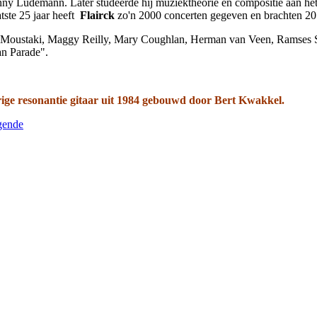
Benny Ludemann. Later studeerde hij muziektheorie en compositie aan het
tste 25 jaar heeft
Flairck
zo'n 2000 concerten gegeven en brachten 20 
ge Moustaki, Maggy Reilly, Mary Coughlan, Herman van Veen, Ramses 
an Parade".
narige resonantie gitaar uit 1984 gebouwd door Bert Kwakkel.
gende