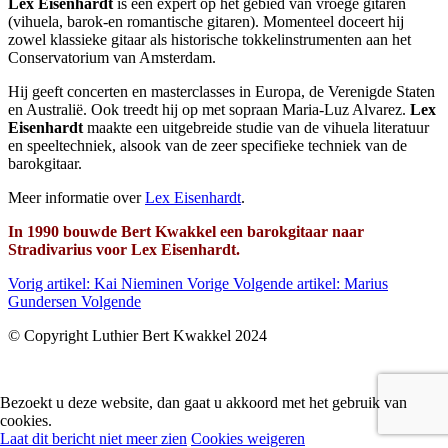
Lex Eisenhardt
is een expert op het gebied van vroege gitaren
(vihuela, barok-en romantische gitaren). Momenteel doceert hij
zowel klassieke gitaar als historische tokkelinstrumenten aan het
Conservatorium van Amsterdam.
Hij geeft concerten en masterclasses in Europa, de Verenigde Staten
en Australië. Ook treedt hij op met sopraan Maria-Luz Alvarez.
Lex
Eisenhardt
maakte een uitgebreide studie van de vihuela literatuur
en speeltechniek, alsook van de zeer specifieke techniek van de
barokgitaar.
Meer informatie over
Lex Eisenhardt
.
In 1990 bouwde Bert Kwakkel een barokgitaar naar
Stradivarius voor Lex Eisenhardt.
Vorig artikel: Kai Nieminen
Vorige
Volgende artikel: Marius
Gundersen
Volgende
© Copyright Luthier Bert Kwakkel 2024
Bezoekt u deze website, dan gaat u akkoord met het gebruik van
cookies.
Laat dit bericht niet meer zien
Cookies weigeren