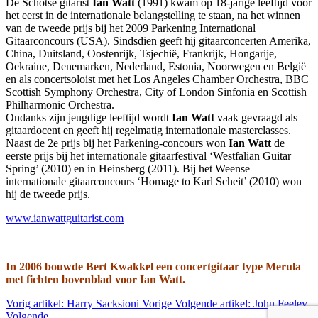
De Schotse gitarist
Ian Watt
(1991) kwam op 18-jarige leeftijd voor
het eerst in de internationale belangstelling te staan, na het winnen
van de tweede prijs bij het 2009 Parkening International
Gitaarconcours (USA). Sindsdien geeft hij gitaarconcerten Amerika,
China, Duitsland, Oostenrijk, Tsjechië, Frankrijk, Hongarije,
Oekraine, Denemarken, Nederland, Estonia, Noorwegen en België
en als concertsoloist met het Los Angeles Chamber Orchestra, BBC
Scottish Symphony Orchestra, City of London Sinfonia en Scottish
Philharmonic Orchestra.
Ondanks zijn jeugdige leeftijd wordt
Ian Watt
vaak gevraagd als
gitaardocent en geeft hij regelmatig internationale masterclasses.
Naast de 2e prijs bij het Parkening-concours won
Ian Watt
de
eerste prijs bij het internationale gitaarfestival ‘Westfalian Guitar
Spring’ (2010) en in Heinsberg (2011). Bij het Weense
internationale gitaarconcours ‘Homage to Karl Scheit’ (2010) won
hij de tweede prijs.
www.ianwattguitarist.com
In 2006 bouwde Bert Kwakkel een concertgitaar type Merula
met fichten bovenblad voor Ian Watt.
Vorig artikel: Harry Sacksioni
Vorige
Volgende artikel: John Feeley
Volgende