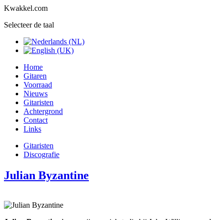
Kwakkel.com
Selecteer de taal
Home
Gitaren
Voorraad
Nieuws
Gitaristen
Achtergrond
Contact
Links
Gitaristen
Discografie
Julian Byzantine