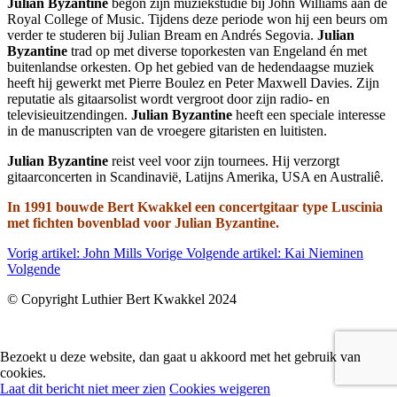
Julian Byzantine
begon zijn muziekstudie bij John Williams aan de
Royal College of Music. Tijdens deze periode won hij een beurs om
verder te studeren bij Julian Bream en Andrés Segovia.
Julian
Byzantine
trad op met diverse toporkesten van Engeland én met
buitenlandse orkesten. Op het gebied van de hedendaagse muziek
heeft hij gewerkt met Pierre Boulez en Peter Maxwell Davies. Zijn
reputatie als gitaarsolist wordt vergroot door zijn radio- en
televisieuitzendingen.
Julian Byzantine
heeft een speciale interesse
in de manuscripten van de vroegere gitaristen en luitisten.
Julian Byzantine
reist veel voor zijn tournees. Hij verzorgt
gitaarconcerten in Scandinavië, Latijns Amerika, USA en Australiê.
In 1991 bouwde Bert Kwakkel een concertgitaar type Luscinia
met fichten bovenblad voor Julian Byzantine.
Vorig artikel: John Mills
Vorige
Volgende artikel: Kai Nieminen
Volgende
© Copyright Luthier Bert Kwakkel 2024
Bezoekt u deze website, dan gaat u akkoord met het gebruik van
cookies.
Laat dit bericht niet meer zien
Cookies weigeren